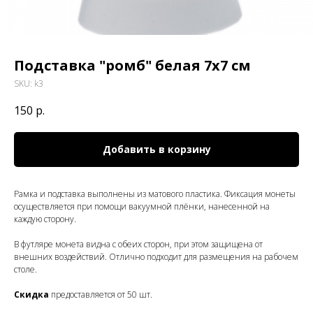
Подставка "ромб" белая 7x7 см
SKU:
k3
150
р.
Добавить в корзину
Рамка и подставка выполнены из матового пластика. Фиксация монеты
осуществляется при помощи вакуумной плёнки, нанесенной на
каждую сторону.
В футляре монета видна с обеих сторон, при этом защищена от
внешних воздействий. Отлично подходит для размещения на рабочем
столе.
Скидка
предоставляется от 50 шт.